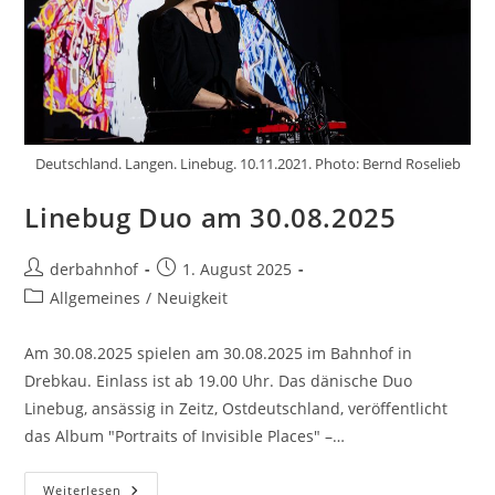
Deutschland. Langen. Linebug. 10.11.2021. Photo: Bernd Roselieb
Linebug Duo am 30.08.2025
Beitrags-
Beitrag
derbahnhof
1. August 2025
Autor:
veröffentlicht:
Beitrags-
Allgemeines
/
Neuigkeit
Kategorie:
Am 30.08.2025 spielen am 30.08.2025 im Bahnhof in
Drebkau. Einlass ist ab 19.00 Uhr. Das dänische Duo
Linebug, ansässig in Zeitz, Ostdeutschland, veröffentlicht
das Album "Portraits of Invisible Places" –…
Linebug
Weiterlesen