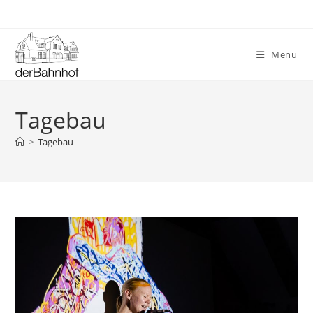
Zum
Inhalt
springen
Menü
Tagebau
>
Tagebau