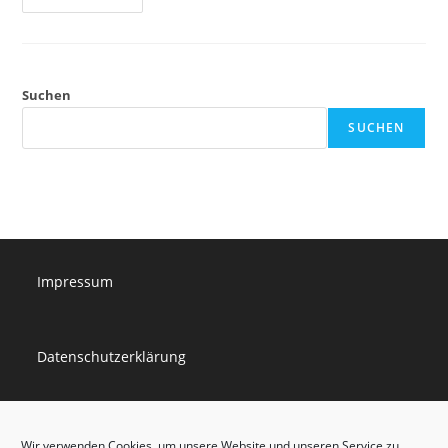
Duo
Am
30.08.2025
Suchen
SUCHEN
Impressum
Datenschutzerklärung
Cookie-Richtlinie
Wir verwenden Cookies, um unsere Website und unseren Service zu