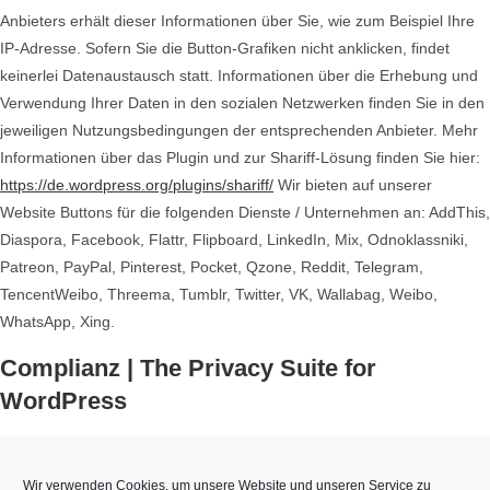
Anbieters erhält dieser Informationen über Sie, wie zum Beispiel Ihre
IP-Adresse. Sofern Sie die Button-Grafiken nicht anklicken, findet
keinerlei Datenaustausch statt. Informationen über die Erhebung und
Verwendung Ihrer Daten in den sozialen Netzwerken finden Sie in den
jeweiligen Nutzungsbedingungen der entsprechenden Anbieter. Mehr
Informationen über das Plugin und zur Shariff-Lösung finden Sie hier:
https://de.wordpress.org/plugins/shariff/
Wir bieten auf unserer
Website Buttons für die folgenden Dienste / Unternehmen an: AddThis,
Diaspora, Facebook, Flattr, Flipboard, LinkedIn, Mix, Odnoklassniki,
Patreon, PayPal, Pinterest, Pocket, Qzone, Reddit, Telegram,
TencentWeibo, Threema, Tumblr, Twitter, VK, Wallabag, Weibo,
WhatsApp, Xing.
Complianz | The Privacy Suite for
WordPress
Diese Website verwendet die Privacy Suite für WordPress von
Complianz, um browser- und gerätebasierte Einwilligungen zu
Wir verwenden Cookies, um unsere Website und unseren Service zu