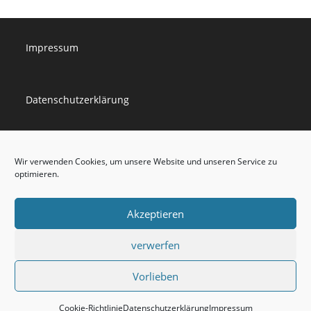
Impressum
Datenschutzerklärung
Cookie-Richtlinie
Wir verwenden Cookies, um unsere Website und unseren Service zu
optimieren.
Haftungsausschluss
Akzeptieren
verwerfen
Vorlieben
Cookie-Richtlinie
Datenschutzerklärung
Impressum
Haftungsausschluss
Cookie-Richtlinie
Datenschutzerklärung
Impressum