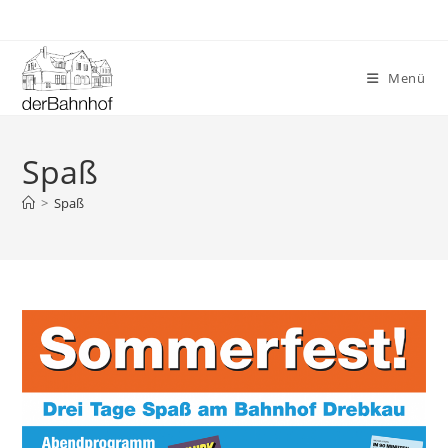
Zum
Inhalt
springen
Menü
Spaß
>
Spaß