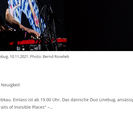
ebug. 10.11.2021. Photo: Bernd Roselieb
Neuigkeit
bkau. Einlass ist ab 19.00 Uhr. Das dänische Duo Linebug, ansässi
aits of Invisible Places" –…