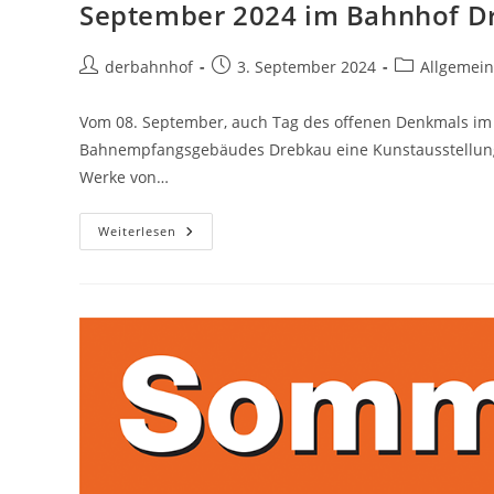
September 2024 im Bahnhof D
Beitrags-
Beitrag
Beitrags-
derbahnhof
3. September 2024
Allgemei
Autor:
veröffentlicht:
Kategorie:
Vom 08. September, auch Tag des offenen Denkmals im 
Bahnempfangsgebäudes Drebkau eine Kunstausstellung 
Werke von…
September
Weiterlesen
2024
Im
Bahnhof
Drebkau