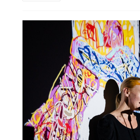
Jahrmarkt
&
Show
–
Menschen,
Märchen,
Mentalitäten