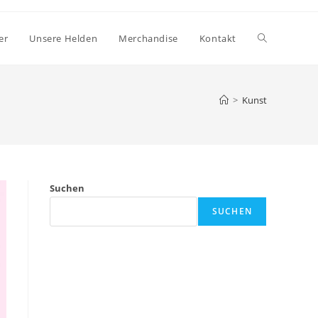
Website-
er
Unsere Helden
Merchandise
Kontakt
Suche
>
Kunst
umschalten
Suchen
SUCHEN